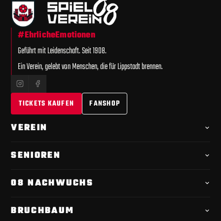
#EhrlicheEmotionen
Geführt mit Leidenschaft. Seit 1908.
Ein Verein, gelebt von Menschen, die für Lippstadt brennen.
TICKETS KAUFEN
FANSHOP
VEREIN
Offizielle
Chronik
SENIOREN
Videoportrait
1. Mannschaft · Kader
Spielplan
08 NACHWUCHS
Leitfaden
Tabelle
Übersicht
Verantwortliche
BRUCHBAUM
Geschäftsstelle