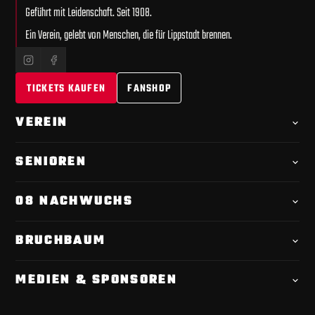
Geführt mit Leidenschaft. Seit 1908.
Ein Verein, gelebt von Menschen, die für Lippstadt brennen.
TICKETS KAUFEN
FANSHOP
VEREIN
Offizielle
Chronik
SENIOREN
Videoportrait
1. Mannschaft · Kader
Spielplan
08 NACHWUCHS
Leitfaden
Tabelle
Übersicht
Verantwortliche
BRUCHBAUM
Geschäftsstelle
Torwarttrainer
Tickets & Einlass
Anfahrt & Parken
Satzung & Mitgliedschaft
MEDIEN & SPONSOREN
Ausbildung & Förderung
Stadionordnung
Schiedsrichterwesen
SVL-App