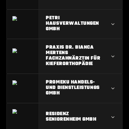
OTTO STEDTFELD GMBH
PETRI
HAUSVERWALTUNGEN
GMBH
PETRI HAUSVERWALTUNGEN GMBH
PRAXIS DR. BIANCA
MERTENS
FACHZAHNÄRZTIN FÜR
KIEFERORTHOPÄDIE
PRAXIS DR. BIANCA MERTENS
PROMEKU HANDELS-
UND DIENSTLEISTUNGS
FACHZAHNÄRZTIN FÜR
GMBH
KIEFERORTHOPÄDIE
PROMEKU HANDELS- UND
RESIDENZ
DIENSTLEISTUNGS GMBH
SENIORENHEIM GMBH