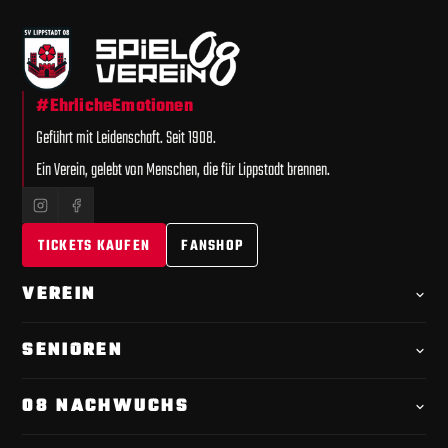
#EhrlicheEmotionen
Geführt mit Leidenschaft. Seit 1908.
Ein Verein, gelebt von Menschen, die für Lippstadt brennen.
TICKETS KAUFEN
FANSHOP
VEREIN
Offizielle
Chronik
SENIOREN
Videoportrait
1. Mannschaft · Kader
Spielplan
08 NACHWUCHS
Leitfaden
Tabelle