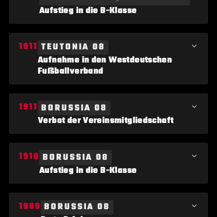
Aufstieg in die B-Klasse
Borussia 08 Lippstadt und Teutonia 08 Lippstadt schaffen
TEUTONIA 08
gemeinsam den Aufstieg in die B-Klasse.
Aufnahme in den Westdeutschen
Fußballverband
Teutonia 08 Lippstadt wird in den Westdeutschen
BORUSSIA 08
Fußballverband aufgenommen.
Verbot der Vereinsmitgliedschaft
Der Schulleiter des Ostendorf-Gymnasiums verbietet den
BORUSSIA 08
Schülern die Mitgliedschaft bei Borussia 08 Lippstadt.
Aufstieg in die B-Klasse
Borussia 08 Lippstadt steigt in die B-Klasse auf.
BORUSSIA 08