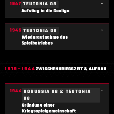
TEUTONIA 08
gegen Schalke 04 vor 10.000 Zuschauern am Waldschlösschen.
Aufstieg in die Gauliga
Teutonia 08 Lippstadt gelingt der Aufstieg in die Gauliga nach
TEUTONIA 08
Entscheidungsspielen gegen TURA Bergkamen.
Wiederaufnahme des
Spielbetriebes
Teutonia 08 Lippstadt nimmt den eigenständigen Spielbetrieb
nach dem 2. Weltkrieg wieder auf.
1919–1944
ZWISCHENKRIEGSZEIT & AUFBAU
BORUSSIA 08 & TEUTONIA
08
Gründung einer
Kriegsspielgemeinschaft