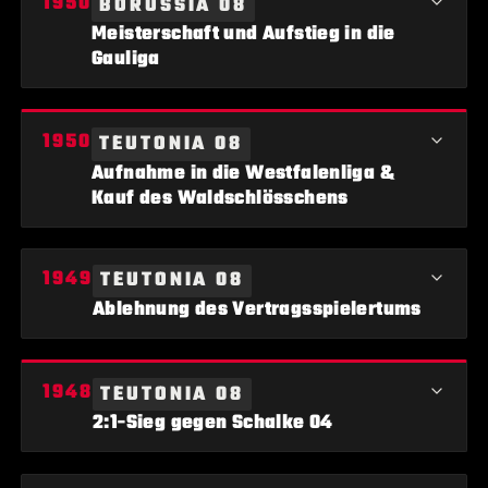
BORUSSIA 08
als Südwestfalenmeister.
Meisterschaft und Aufstieg in die
Gauliga
Borussia 08 Lippstadt gewinnt die Meisterschaft und schafft den
TEUTONIA 08
Aufstieg in die Gauliga.
Aufnahme in die Westfalenliga &
Kauf des Waldschlösschens
Teutonia 08 Lippstadt wird in die Westfalenliga aufgenommen
TEUTONIA 08
und kauft im gleichen Jahr das Waldschlösschen.
Ablehnung des Vertragsspielertums
Teutonia 08 Lippstadt spricht sich auf einer
TEUTONIA 08
Mitgliederversammlung gegen das Vertragsspielertum aus.
2:1-Sieg gegen Schalke 04
In einem Freundschaftsspiel siegt Teutonia 08 Lippstadt mit 2:1