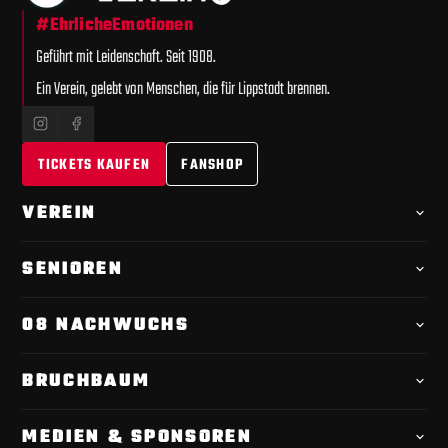
#EhrlicheEmotionen
Geführt mit Leidenschaft. Seit 1908.
Ein Verein, gelebt von Menschen, die für Lippstadt brennen.
TICKETS KAUFEN
FANSHOP
VEREIN
Offizielle
Chronik
SENIOREN
Videoportrait
1. Mannschaft · Kader
Spielplan
08 NACHWUCHS
Leitfaden
Tabelle
Übersicht
Verantwortliche
BRUCHBAUM
Geschäftsstelle
Torwarttrainer
Tickets & Einlass
Anfahrt & Parken
Satzung & Mitgliedschaft
MEDIEN & SPONSOREN