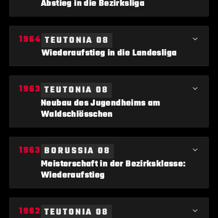
Abstieg in die Bezirksliga
Borussia 08 Lippstadt muss in die Bezirksliga absteigen.
TEUTONIA 08
Wiederaufstieg in die Landesliga
Teutonia 08 Lippstadt gelingt der Wiederaufstieg in die
TEUTONIA 08
Landesliga.
Neubau des Jugendheims am
Waldschlösschen
Teutonia 08 Lippstadt realisiert den Neubau eines Jugendheims
BORUSSIA 08
am Waldschlösschen.
Meisterschaft in der Bezirksklasse:
Wiederaufstieg
Borussia 08 Lippstadt feiert die Meisterschaft in der
TEUTONIA 08
Bezirksklasse und den Wiederaufstieg in die Landesliga.