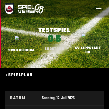
TESTSPIEL
0
5
:
SV LIPPSTADT
ENDSTAND
SPVG BECKUM
08
SPIELPLAN
DATUM
Sonntag, 12. Juli 2026