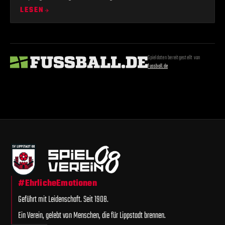
einem Heimspiel. Bereits zwei Spieltage später geht es zur Reserve von
LESEN
Preußen Münster, bevor Victoria Clarholz zum Rückrundentrip in die
Liebelt-Arena gastiert.
Spieldaten bereitgestellt von
fussball.de
#EhrlicheEmotionen
Geführt mit Leidenschaft. Seit 1908.
Ein Verein, gelebt von Menschen, die für Lippstadt brennen.