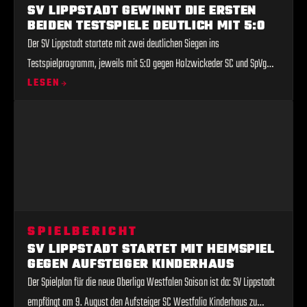
SV LIPPSTADT GEWINNT DIE ERSTEN
BEIDEN TESTSPIELE DEUTLICH MIT 5:0
Der SV Lippstadt startete mit zwei deutlichen Siegen ins
Testspielprogramm, jeweils mit 5:0 gegen Holzwickeder SC und SpVg
Beckum. Dabei überzeugten sowohl die etablierten Kräfte als auch
LESEN
Talente aus der eigenen U19 und drei Gastspieler, wobei Jack Keba in
beiden Spielen traf. Nils Köhler droht indes eine längere Ausfallzeit
aufgrund eines Außenbandrisses im Meniskus.
SPIELBERICHT
SV LIPPSTADT STARTET MIT HEIMSPIEL
GEGEN AUFSTEIGER KINDERHAUS
Der Spielplan für die neue Oberliga Westfalen Saison ist da: SV Lippstadt
empfängt am 9. August den Aufsteiger SC Westfalia Kinderhaus zu