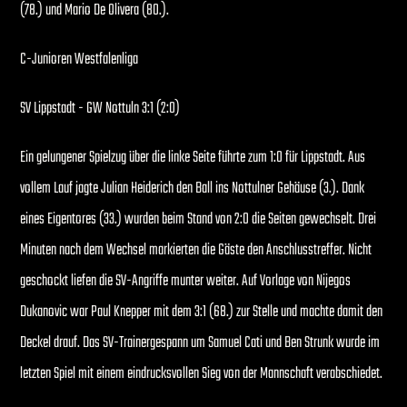
(78.) und Mario De Olivera (80.).
C-Junioren Westfalenliga
SV Lippstadt - GW Nottuln 3:1 (2:0)
Ein gelungener Spielzug über die linke Seite führte zum 1:0 für Lippstadt. Aus
vollem Lauf jagte Julian Heiderich den Ball ins Nottulner Gehäuse (3.). Dank
eines Eigentores (33.) wurden beim Stand von 2:0 die Seiten gewechselt. Drei
Minuten nach dem Wechsel markierten die Gäste den Anschlusstreffer. Nicht
geschockt liefen die SV-Angriffe munter weiter. Auf Vorlage von Nijegos
Dukanovic war Paul Knepper mit dem 3:1 (68.) zur Stelle und machte damit den
Deckel drauf. Das SV-Trainergespann um Samuel Cati und Ben Strunk wurde im
letzten Spiel mit einem eindrucksvollen Sieg von der Mannschaft verabschiedet.