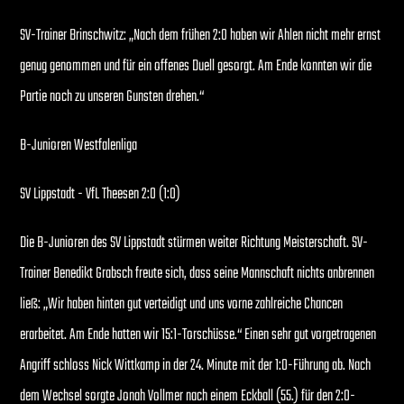
SV-Trainer Brinschwitz: „Nach dem frühen 2:0 haben wir Ahlen nicht mehr ernst
genug genommen und für ein offenes Duell gesorgt. Am Ende konnten wir die
Partie noch zu unseren Gunsten drehen.“
B-Junioren Westfalenliga
SV Lippstadt - VfL Theesen 2:0 (1:0)
Die B-Junioren des SV Lippstadt stürmen weiter Richtung Meisterschaft. SV-
Trainer Benedikt Grabsch freute sich, dass seine Mannschaft nichts anbrennen
ließ: „Wir haben hinten gut verteidigt und uns vorne zahlreiche Chancen
erarbeitet. Am Ende hatten wir 15:1-Torschüsse.“ Einen sehr gut vorgetragenen
Angriff schloss Nick Wittkamp in der 24. Minute mit der 1:0-Führung ab. Nach
dem Wechsel sorgte Jonah Vollmer nach einem Eckball (55.) für den 2:0-