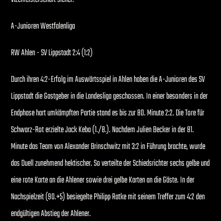
A-Junioren Westfalenliga
RW Ahlen - SV Lippstadt 2:4 (1:2)
Durch ihren 4:2-Erfolg im Auswärtsspiel in Ahlen haben die A-Junioren des SV
Lippstadt die Gastgeber in die Landesliga geschossen. In einer besonders in der
Endphase hart umkämpften Partie stand es bis zur 80. Minute 2:2. Die Tore für
Schwarz-Rot erzielte Jack Keba (1./8.). Nachdem Julien Becker in der 81.
Minute das Team von Alexander Brinschwitz mit 3:2 in Führung brachte, wurde
das Duell zunehmend hektischer. So verteilte der Schiedsrichter sechs gelbe und
eine rote Karte an die Ahlener sowie drei gelbe Karten an die Gäste. In der
Nachspielzeit (90.+5) besiegelte Philipp Ratke mit seinem Treffer zum 4:2 den
endgültigen Abstieg der Ahlener.