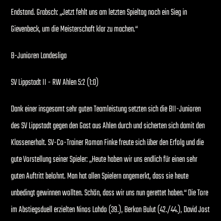
Endstand. Grabsch: „Jetzt fehlt uns am letzten Spieltag noch ein Sieg in
Gievenbeck, um die Meisterschaft klar zu machen.“
B-Junioren Landesliga
SV Lippstadt II - RW Ahlen 5:2 (1:0)
Dank einer insgesamt sehr guten Teamleistung setzten sich die BII-Junioren
des SV Lippstadt gegen den Gast aus Ahlen durch und sicherten sich damit den
Klassenerhalt. SV-Co-Trainer Roman Finke freute sich über den Erfolg und die
gute Vorstellung seiner Spieler: „Heute haben wir uns endlich für einen sehr
guten Auftritt belohnt. Man hat allen Spielern angemerkt, dass sie heute
unbedingt gewinnen wollten. Schön, dass wir uns nun gerettet haben.“ Die Tore
im Abstiegsduell erzielten Ninos Lahdo (39.), Berkan Bulut (42./44.), David Jost