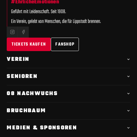
#EhrlicheEmotionen
Geführt mit Leidenschaft. Seit 1908.
Ein Verein, gelebt von Menschen, die für Lippstadt brennen.
TICKETS KAUFEN
FANSHOP
VEREIN
Offizielle
Chronik
SENIOREN
Videoportrait
1. Mannschaft · Kader
Spielplan
08 NACHWUCHS
Leitfaden
Tabelle
Übersicht
Verantwortliche
BRUCHBAUM
Geschäftsstelle
Torwarttrainer
Tickets & Einlass
Anfahrt & Parken
Satzung & Mitgliedschaft
MEDIEN & SPONSOREN
Ausbildung & Förderung