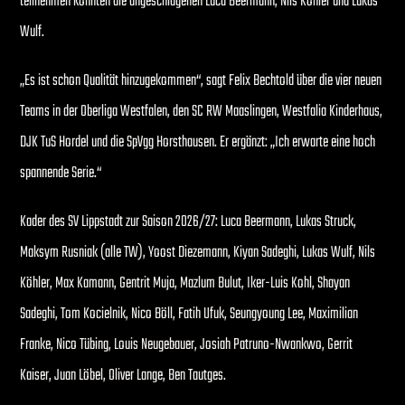
teilnehmen konnten die angeschlagenen Luca Beermann, Nils Köhler und Lukas
Wulf.
„Es ist schon Qualität hinzugekommen“, sagt Felix Bechtold über die vier neuen
Teams in der Oberliga Westfalen, den SC RW Maaslingen, Westfalia Kinderhaus,
DJK TuS Hordel und die SpVgg Horsthausen. Er ergänzt: „Ich erwarte eine hoch
spannende Serie.“
Kader des SV Lippstadt zur Saison 2026/27: Luca Beermann, Lukas Struck,
Maksym Rusniak (alle TW), Yoost Diezemann, Kiyan Sadeghi, Lukas Wulf, Nils
Köhler, Max Kamann, Gentrit Muja, Mazlum Bulut, Iker-Luis Kohl, Shayan
Sadeghi, Tom Kocielnik, Nico Böll, Fatih Ufuk, Seungyoung Lee, Maximilian
Franke, Nico Tübing, Louis Neugebauer, Josiah Patruno-Nwankwo, Gerrit
Kaiser, Juan Löbel, Oliver Lange, Ben Tautges.