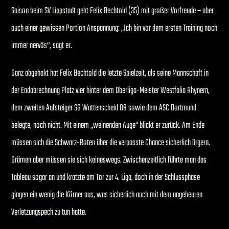
Saison beim SV Lippstadt geht Felix Bechtold (35) mit großer Vorfreude – aber
auch einer gewissen Portion Anspannung: „Ich bin vor dem ersten Training noch
immer nervös“, sagt er.
Ganz abgehakt hat Felix Bechtold die letzte Spielzeit, als seine Mannschaft in
der Endabrechnung Platz vier hinter dem Oberliga-Meister Westfalia Rhynern,
dem zweiten Aufsteiger SG Wattenscheid 09 sowie dem ASC Dortmund
belegte, noch nicht. Mit einem „weinenden Auge“ blickt er zurück. Am Ende
müssen sich die Schwarz-Roten über die verpasste Chance sicherlich ärgern.
Grämen aber müssen sie sich keineswegs. Zwischenzeitlich führte man das
Tableau sogar an und kratzte am Tor zur 4. Liga, doch in der Schlussphase
gingen ein wenig die Körner aus, was sicherlich auch mit dem ungeheuren
Verletzungspech zu tun hatte.