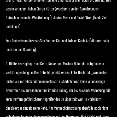
drei Torhüter. Aktuell ohne Vertrag sind Cinar Sansar und Fabian Brosowski. Den
Verein verlassen haben Simon Kötter (wechselte zu den Sportfreunden
Ostinghausen in die Westfalenliga), Justus Meier und David Dören (beide Ziel
unbekannt).
Zum Trainerteam dazu stoßen Samuel Cati und Johann Gaubatz (kümmert sich
auch um das Scouting).
Gefühlte Neuzugänge sind Gerrit Kaiser und Mazlum Bulut, die aufgrund von
Verletzungen lange außer Gefecht gesetzt waren. Felix Bechtold: „Von beiden
dürfen wir mit Blick auf die neue Saison sicherlich noch keine Wunderdinge
erwarten.“ Bis Jahresende raus ist Nico Tübing, der bis zu seiner Verletzung mit
zehn Treffern gefährlichster Angreifer des SV Lippstadt war. In Paderborn
absolviert er derzeit seine Reha. Am Mannschaftstraining ebenfalls noch nicht