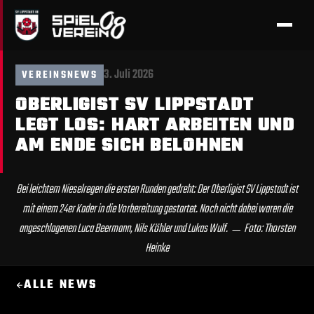
3. Juli 2026
VEREINSNEWS
OBERLIGIST SV LIPPSTADT
LEGT LOS: HART ARBEITEN UND
AM ENDE SICH BELOHNEN
Bei leichtem Nieselregen die ersten Runden gedreht: Der Oberligist SV Lippstadt ist
mit einem 24er Kader in die Vorbereitung gestartet. Noch nicht dabei waren die
angeschlagenen Luca Beermann, Nils Köhler und Lukas Wulf. ﹘ Foto: Thorsten
Heinke
ALLE NEWS