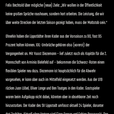
Felix Bechtold über mögliche (neue) Ziele: „Wir wollen in der Öffentlichkeit
keine großen Sprüche raushauen, sondern hart arbeiten. Die Leistung, die wir
über weite Strecken der letzten Saison gezeigt haben, muss der Maßstab sein.“
Ohnehin haben die Lippstädter ihren Kader aus der Vorsaison zu 90, fast 95
Prozent halten können. XXL-Umbrüche gehören also (vorerst) der
Vergangenheit an. Mit Yoost Diezemann – lief zuletzt noch als Kapitän für die 2.
Mannschaft von Arminia Bielefeld auf – bekommen die Schwarz-Roten einen
flexiblen Spieler neu dazu. Diezemann ist hauptsächlich für die Abwehr
vorgesehen, er kann aber auch im Mittelfeld eingesetzt werden. Aus der U19
rücken Juan Löbel, Oliver Lange und Ben Tautges in den Kader. Gastspieler
waren beim Aufgalopp nicht dabei, könnten aber in absehbarer Zeit noch
hinzustoßen. Der Kader des SV Lippstadt umfasst aktuell 24 Spieler, darunter