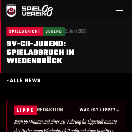
2. Juni 2026
SPIELBERICHT
JUGEND
SV-CII-JUGEND:
SPIELABBRUCH IN
WIEDENBRÜCK
ALLE NEWS
REDAKTION
LIPPE
WAS IST LIPPE?
Nach 55 Minuten und einer 2:0-Führung für Lippstadt musste
das Derby gegen Wiedenbrück II aufgrund eines Gewitters